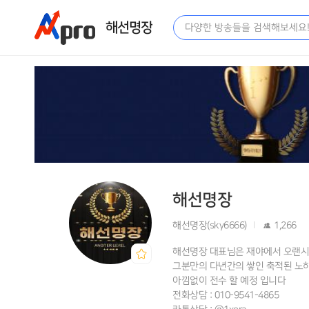
해선명장
해선명장
해선명장(sky6666)
1,266
해선명장 대표님은 재야에서 오랜시
그분만의 다년간의 쌓인 축적된 노하
아낌없이 전수 할 예정 입니다
전화상담 : 010-9541-4865