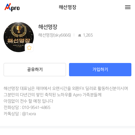
해선명장
해선명장
해선명장(sky6666)
1,265
공유하기
가입하기
해선명장 대표님은 재야에서 오랜시간을 외환FX 딜러로 활동하신분이시며
그분만의 다년간의 쌓인 축적된 노하우를 Apro 가족분들께
아낌없이 전수 할 예정 입니다
전화상담 : 010-9541-4865
카톡상담 : @1xora