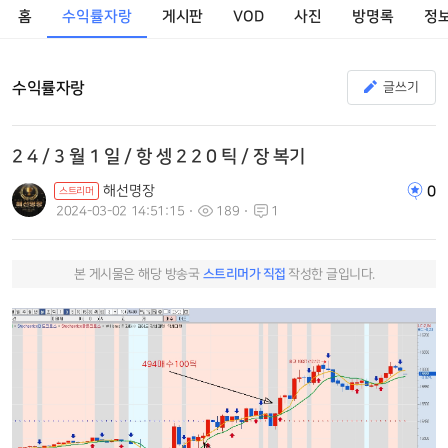
홈
수익률자랑
게시판
VOD
사진
방명록
정
수익률자랑
글쓰기
2 4 / 3 월 1 일 / 항 셍 2 2 0 틱 / 장 복기
해선명장
0
스트리머
2024-03-02 14:51:15
189
1
본 게시물은 해당 방송국
스트리머가 직접
작성한 글입니다.