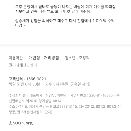
그후 본장에서 곧바로 급등이 나오는 바람에 미쳐 매수를 따라잡
지못하고 연속 매수 뷰로 보다가 컷 난게 아쉬움
상승세가 강함을 의식하고 매수로 다시 진입해서 1 0 0 틱 수익
마감 ~
개인정보처리방침
이용약관
청소년보호정책
권리침해신고센터
고객센터 : 1666-9821
평일 오전 8시 30분 ~ 오후 5시 (주말, 공휴일 제외)
주식회사 숲
대표이사 : 최영우, 이민원
사업자번호 : 220-81-10886
통
신판매번호 제2010-경기성남-0834
주소 : 경기도 성남시 분당구 판교로228번길 15, 2동 201호, 801호, 901호(삼
평동, 판교세븐벤처밸리1단지)
ⓒ SOOP Corp.