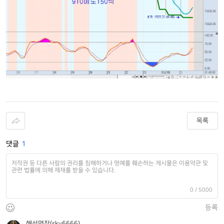
목록
댓글
1
0
/ 5000
등록
해선명장(sky6666)