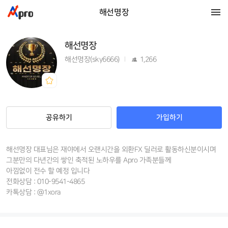
해선명장
해선명장
해선명장(sky6666)
1,266
공유하기
가입하기
해선명장 대표님은 재야에서 오랜시간을 외환FX 딜러로 활동하신분이시며
그분만의 다년간의 쌓인 축적된 노하우를 Apro 가족분들께
아낌없이 전수 할 예정 입니다
전화상담 : 010-9541-4865
카톡상담 : @1xora