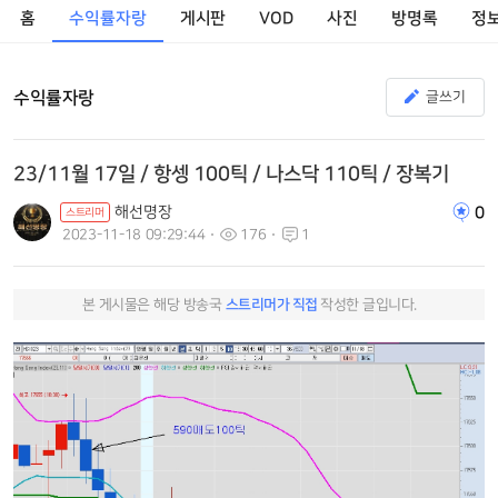
홈
수익률자랑
게시판
VOD
사진
방명록
정
수익률자랑
글쓰기
23/11월 17일 / 항셍 100틱 / 나스닥 110틱 / 장복기
해선명장
0
스트리머
2023-11-18 09:29:44
176
1
본 게시물은 해당 방송국
스트리머가 직접
작성한 글입니다.