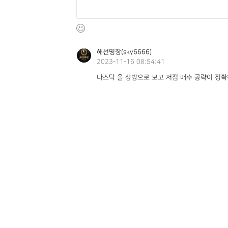
해선명장(sky6666)
2023-11-16 08:54:41
나스닥 을 상방으로 보고 저점 매수 공략이 정확
회사소개
인재
고객센터
주식회사 
주소 : 