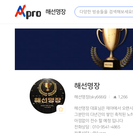
해선명장
해선명장
해선명장(sky6666)
1,266
해선명장 대표님은 재야에서 오랜시
그분만의 다년간의 쌓인 축적된 노하
아낌없이 전수 할 예정 입니다
전화상담 : 010-9541-4865