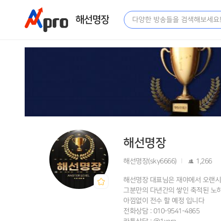
해선명장
해선명장
해선명장(sky6666)
1,266
해선명장 대표님은 재야에서 오랜시
그분만의 다년간의 쌓인 축적된 노하
아낌없이 전수 할 예정 입니다
전화상담 : 010-9541-4865