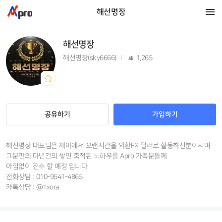
해선명장
해선명장
해선명장(sky6666)
1,265
공유하기
가입하기
해선명장 대표님은 재야에서 오랜시간을 외환FX 딜러로 활동하신분이시며
그분만의 다년간의 쌓인 축적된 노하우를 Apro 가족분들께
아낌없이 전수 할 예정 입니다
전화상담 : 010-9541-4865
카톡상담 : @1xora