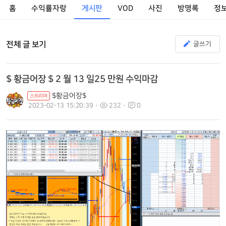
홈
수익률자랑
게시판
VOD
사진
방명록
정
전체 글 보기
글쓰기
$ 황금어장 $ 2 월 13 일25 만원 수익마감
$황금어장$
스트리머
2023-02-13 15:20:39
232
0