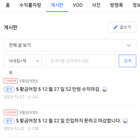
홈
수익률자랑
게시판
VOD
사진
방명록
정
게시판
글쓰기
전체 글 보기
검색
닉네임+제
목
$황금어장$
스트리머
$ 황금어장 $ 12 월 27 일 52 만원 수익마감.
공지
2023-12-27
241
$황금어장$
스트리머
$ 황금어장 $ 12 월 22 일 진입하지 못하고 마감합니다.
공지
2023-12-22
238