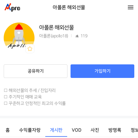
아폴론 해외선물
아폴론 해외선물
아폴론(apollo18)
119
공유하기
가입하기
□ 해외선물의 추세 / 진입자리
□ 주기적인 매매 교육
□ 꾸준하고 안정적인 최고의 수익률
홈
수익률자랑
게시판
VOD
사진
방명록
정